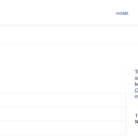
HOME
T
o
h
(
m
1
N