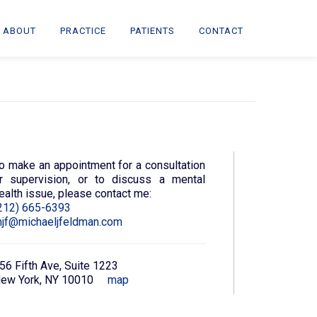
ABOUT
PRACTICE
PATIENTS
CONTACT
o make an appointment for a consultation
r supervision, or to discuss a mental
ealth issue, please contact me:
212) 665-6393
jf@michaeljfeldman.com
56 Fifth Ave, Suite 1223
ew York, NY 10010‎
map