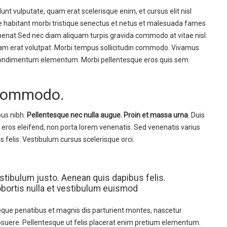
idunt vulputate, quam erat scelerisque enim, et cursus elit nisl
ue habitant morbi tristique senectus et netus et malesuada fames
venenat.Sed nec diam aliquam turpis gravida commodo at vitae nisl.
uam erat volutpat. Morbi tempus sollicitudin commodo. Vivamus
condimentum elementum. Morbi pellentesque eros quis sem
 commodo.
pus nibh.
Pellentesque nec nulla augue. Proin et massa urna
. Duis
 eros eleifend, non porta lorem venenatis. Sed venenatis varius
 felis. Vestibulum cursus scelerisque orci.
estibulum justo. Aenean quis dapibus felis.
obortis nulla et vestibulum euismod
toque penatibus et magnis dis parturient montes, nascetur
 posuere. Pellentesque ut felis placerat enim pretium elementum.