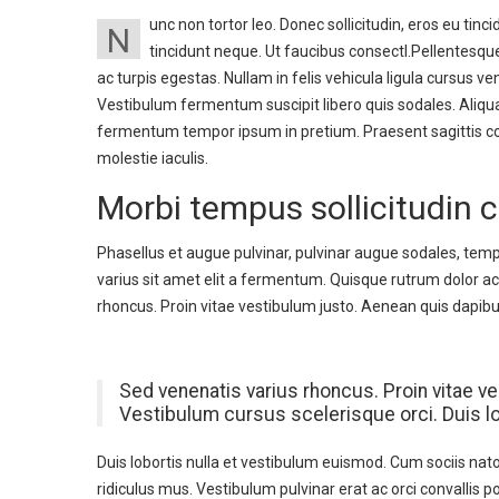
unc non tortor leo. Donec sollicitudin, eros eu tinc
N
tincidunt neque. Ut faucibus consectl.Pellentesq
ac turpis egestas. Nullam in felis vehicula ligula cursus 
Vestibulum fermentum suscipit libero quis sodales. Aliq
fermentum tempor ipsum in pretium. Praesent sagittis 
molestie iaculis.
Morbi tempus sollicitudin
Phasellus et augue pulvinar, pulvinar augue sodales, tem
varius sit amet elit a fermentum. Quisque rutrum dolor ac
rhoncus. Proin vitae vestibulum justo. Aenean quis dapibus
Sed venenatis varius rhoncus. Proin vitae v
Vestibulum cursus scelerisque orci. Duis l
Duis lobortis nulla et vestibulum euismod. Cum sociis na
ridiculus mus. Vestibulum pulvinar erat ac orci convallis